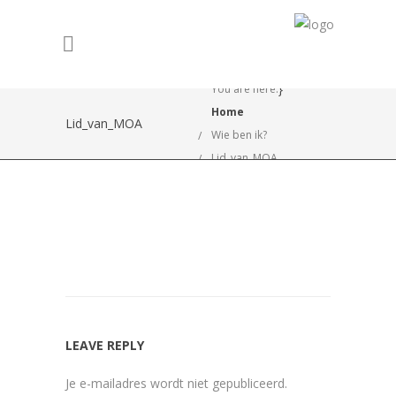
}
You are here:
Home
Lid_van_MOA
Wie ben ik?
Lid_van_MOA
LEAVE REPLY
Je e-mailadres wordt niet gepubliceerd.