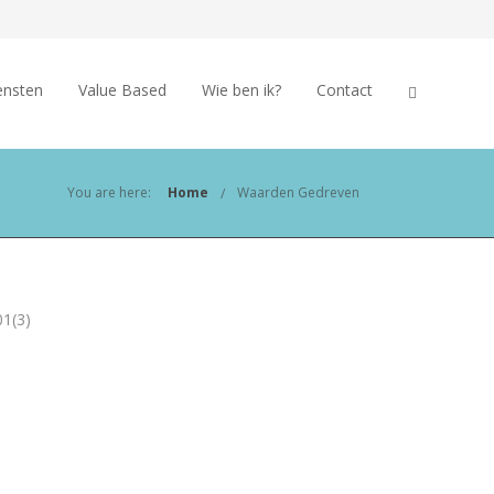
ensten
Value Based
Wie ben ik?
Contact
You are here:
Home
Waarden Gedreven