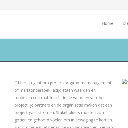
Home
Di
Of het nu gaat om project-programmamanagement
of marktonderzoek, altijd staan waarden en
motieven centraal. Inzicht in de waarden van: het
project, je partners en de organisatie maken dat een
project gaat stromen. Stakeholders moeten zich
gezien en gehoord voelen om in beweging te komen.
Het proces van afstemming van belangen en wensen